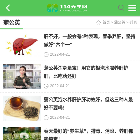
蒲公英
首页
>
蒲公英
> 列表
肝不好，一般会有4种表现，春季养肝，坚持
做好“六个一”
2022-04-21
蒲公英浑身是宝！用它的根泡水喝养肝护
肝，比吃药还好
2022-04-21
蒲公英泡水养肝护肝功效好，但这三种人最
好不要喝！
2022-04-21
春天最好的“养生草”，排毒、消炎、养肝都
能搞定！