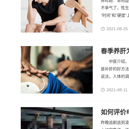
原标题：肾阳虚
不争气了，性生
“时间”和“硬
如今顺风尽湿鞋
2021-08-2
春季养肝
中医介绍，春
是补肝的好方法
说法，人体的调
此吃穿住行都要
2021-08-1
泻、...
如何评价
昨晚追剧追到凌