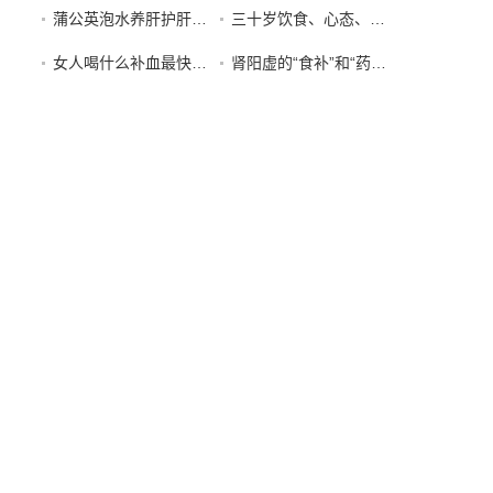
蒲公英泡水养肝护肝功效好，但这三种人最好不要喝！
三十岁饮食、心态、运动方面怎么做才能保持健康？
女人喝什么补血最快，气血足，色斑去，皮肤嫩
肾阳虚的“食补”和“药补”大全