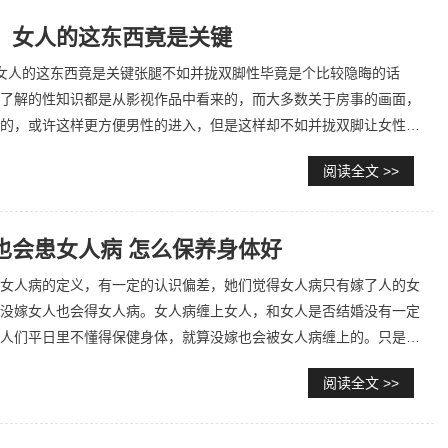
，女人的这东西竟是关键
女人的这东西竟是关键张腿不如并拢双脚性毕竟是个比较隐晦的话
了解的性知识都是从影视作品中看来的，而大多数关于房事的画面，
的，或许这样更方便男性的进入，但是这样却不如并拢双脚让女性更
采用传统传教士体位的时候，女性应该伸直双腿，并且并拢双脚，这
阅读全文 >>
9
也会患女人病 怎么保养身体好
人病的定义，有一定的认识偏差，她们觉得女人病只有嫁了人的女
没嫁女人也会得女人病。女人病缠上女人，和女人是否结婚没有一定
人们平日里不懂得保健身体，就算没嫁也会被女人病缠上的。只是嫁
事比较频繁一些，所以患上女人病的可能性比较高而已。 没嫁也会
阅读全文 >>
7