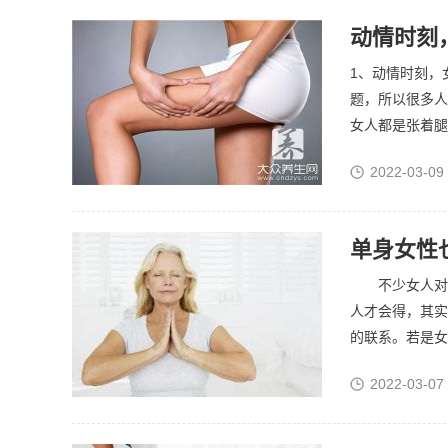
动情时刻
1、动情时刻，
题，所以很多人
女人都是张着腿
有快感。当夫妻
2022-03-0
样才能...
单身女性
不少女人对女
人才会得，其实
的联系。若是女
了的女人，房
2022-03-0
得女...