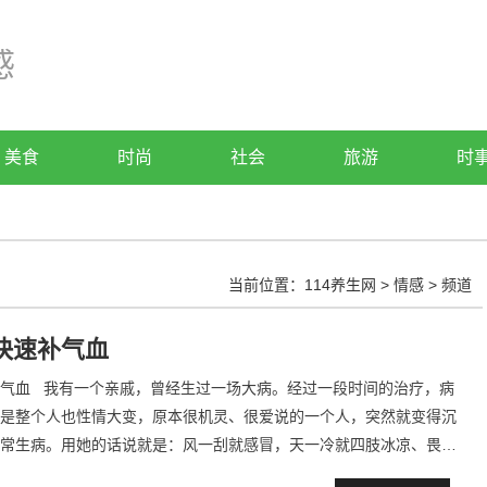
感
美食
时尚
社会
旅游
时
当前位置：
114养生网
>
情感
> 频道
快速补气血
气血 我有一个亲戚，曾经生过一场大病。经过一段时间的治疗，病
是整个人也性情大变，原本很机灵、很爱说的一个人，突然就变得沉
常生病。用她的话说就是：风一刮就感冒，天一冷就四肢冰凉、畏寒
时候会心烦气躁，连下几场阴雨，就浑身黏腻不爽，辣椒、羊肉一