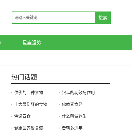
事
星座运势
热门话题
供佛的四种食物
银耳的功效与作用
十大最伤肝的食物
佛教素食经
佛说四食
什么叫做养生
健康营养餐食谱
晋朝多少年