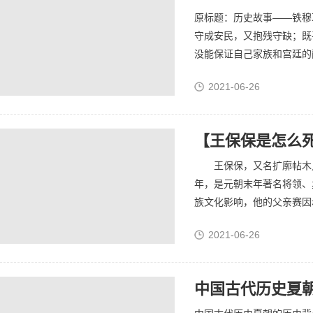
原标题：历史故事——铁穆
守成安民，又抱残守缺；既
没能保证自己家族和宫廷的
度，铁穆耳晚年一直被重病
2021-06-26
卜鲁罕...
王保保，又名扩廓帖木儿，
年，是元朝末年著名将领
族文化影响，他的父亲赛因
射，才力过人“文武双全之
2021-06-26
儿自...
中国古代历史夏