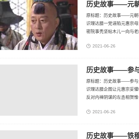
历史故事——元
原标题：历史故事——元朝
识理达腊一党诬陷元惠宗母
密院事秃坚帖木儿一向与老
与秃坚帖木儿是几十年的朋
2021-06-26
监...
历史故事——参
原标题：历史故事——参与
识理达腊企图让元惠宗妥懽
反对内禅阴谋的左丞相贺惟
到吐蕃。把两度冒死上疏劝
2021-06-26
以谋...
历史故事——铁