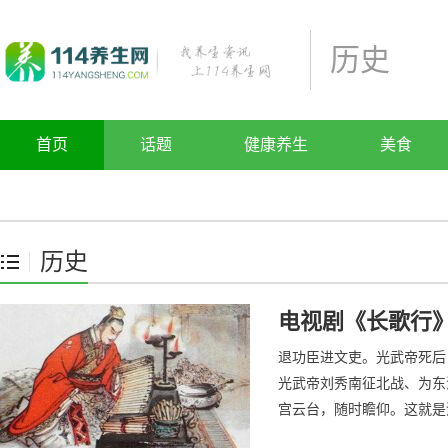
历史
首页
话题
健康养生
美食
历史
电视剧《长歌行
退功臣进文吏。光武帝死后
光武帝刘秀南征北战、为东
宫云台，随时瞻仰。这就是流
附会，说他们是天上的二十