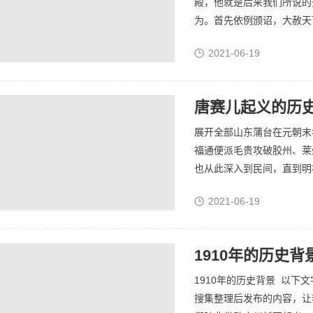
殿，他就是后来我们所说的
为。首先依例颁诏，大赦天
功之臣。这样一来就侵犯到
2021-06-19
经...
唐赛儿起义的历
展开全部山东蒲台在元朝末
福通便派毛贵攻破胶州、莱
也从此深入到民间，直到明
大的影响。蒲台县城（今属
2021-06-19
传...
1910年的历史背
1910年的历史背景 以下文字资
搜集整理后发布的内容，让