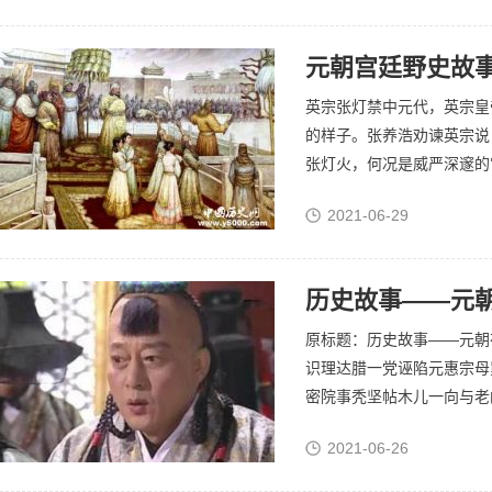
元朝宫廷野史故
英宗张灯禁中元代，英宗皇
的样子。张养浩劝谏英宗说
张灯火，何况是威严深邃的
所赏玩得到的很少，而构筑
2021-06-29
您...
历史故事——元
原标题：历史故事——元朝
识理达腊一党诬陷元惠宗母
密院事秃坚帖木儿一向与老
与秃坚帖木儿是几十年的朋
2021-06-26
监...