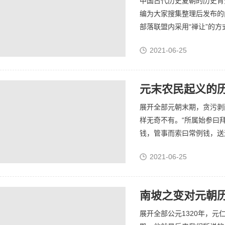
中国古代历史夏朝的历史背景 以下
编为大家搜集整理后发布的
部落联盟内采用“禅让”的方
给了贤能的舜。舜把王位禅让
2021-06-25
元末农民起义的
展开全部元朝末期，贪污剥
样无奇不有。“所属始参曰
钱，管事而索曰常例钱，送
得手，除得州美曰好地分，
2021-06-25
县，...
南坡之变对元朝
展开全部公元1320年，