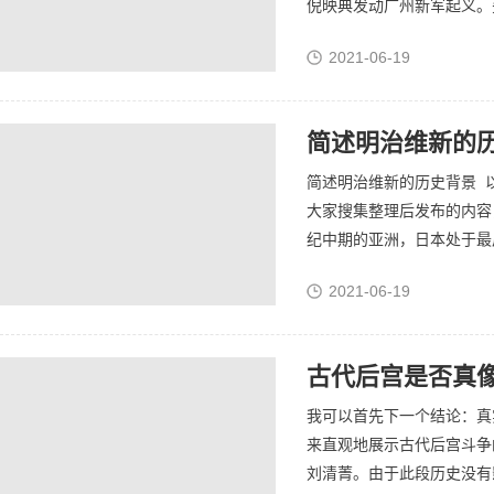
倪映典发动广州新军起义。
二营管带，不久升任标统，扩
2021-06-19
简述明治维新的
简述明治维新的历史背景 以下文字
大家搜集整理后发布的内容
纪中期的亚洲，日本处于最
实行“锁国政策”，禁止外国
2021-06-19
古代后宫是否真
我可以首先下一个结论：真
来直观地展示古代后宫斗争
刘清菁。由于此段历史没有