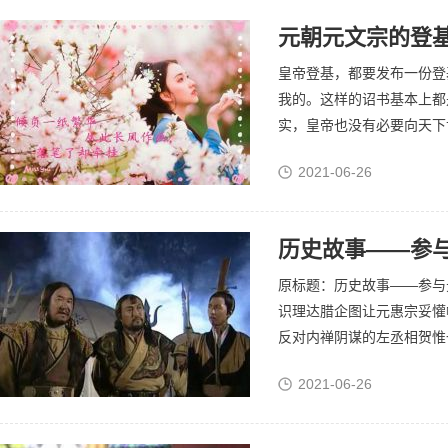
元朝元文宗的登
皇帝登基，都要发布一份登
我的。这样的诏书基本上都
实，皇帝也没有必要向天下
子，关尔等什么事?!不过
2021-06-26
解释说...
历史故事——参
原标题：历史故事——参与
识理达腊企图让元惠宗妥懽
反对内禅阴谋的左丞相贺惟
到吐蕃。把两度冒死上疏劝
2021-06-26
以谋...