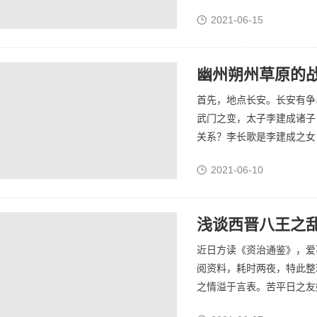
被指控行巫蛊诅咒赵贵人的
2021-06-15
史...
首先，地点长安。长安有争
武门之变，太子李建成诸子
关系？李长歌是李建成之女
被追杀。李世民抚养李长歌
2021-06-10
住李...
浅谈西晋八王之
近日方读《资治通鉴》，爱
阅资料，耗时两夜，特此整
之情溢于言表。苦平日之友
论之。...