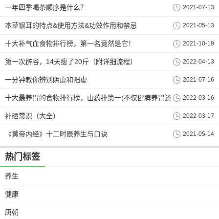
一年四季喝茶顺序是什么？
2021-07-13
本草银耳的特点&使用方法&功效作用和禁忌
2021-05-13
十大补气血食物排行榜，第一名竟然是它！
2021-10-19
第一次辟谷，14天瘦了20斤（附详细流程）
2022-04-13
一分钟教你辨别阴虚和阳虚
2021-07-16
2022-03-16
十大最养胃的食物排行榜，山药排第一(不仅健脾养胃还润肺止咳)
补硒常识（大全）
2022-03-17
《黄帝内经》十二时辰养生与口诀
2021-05-14
热门标签
养生
健康
唐朝