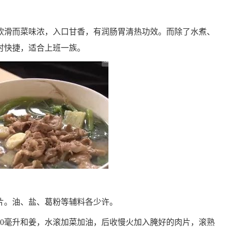
软滑而菜味浓，入口甘香，有润肠胃清热功效。而除了水煮、
时快捷，适合上班一族。
姜4片。油、盐、葛粉等辅料各少许。
50毫升和姜，水滚加菜加油，后收慢火加入腌好的肉片，滚熟