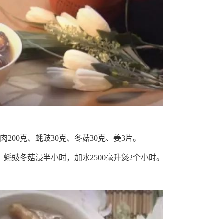
肉200克、蚝豉30克、冬菇30克、姜3片。
蚝豉冬菇浸半小时，加水2500毫升煲2个小时。