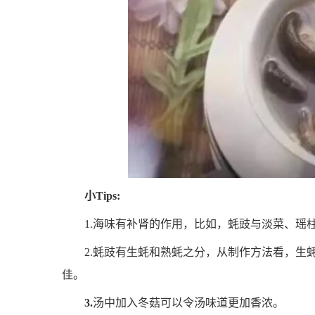
小Tips:
1.海味有补肾的作用，比如，蚝豉与淡菜、瑶
2.蚝豉
有生蚝和熟蚝之分，从制作方法看，生
佳。
3.
汤中加入冬菇可以令汤味道更加香浓。