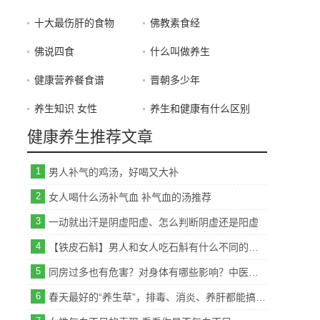
十大最伤肝的食物
佛教素食经
佛说四食
什么叫做养生
健康营养餐食谱
晋朝多少年
养生知识 女性
养生和健康有什么区别
健康养生推荐文章
1
男人补气的鸡汤，好喝又大补
2
女人喝什么汤补气血 补气血的汤推荐
3
一动就出汗是阴虚阳虚、怎么判断阴虚还是阳虚
4
【铁皮石斛】男人和女人吃石斛有什么不同的好处
5
同房过多也有危害？对身体有哪些影响？中医教你如何调理
6
春天最好的“养生草”，排毒、消炎、养肝都能搞定！