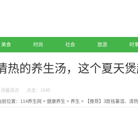
美食
时尚
社会
旅游
时
清热的养生汤，这个夏天煲
生汤最适合
点击：
1045
当前位置：
114养生网
>
健康养生
>
养生
> 【推荐】3款祛暑湿、清