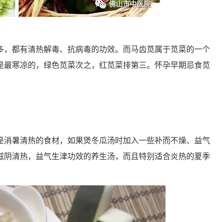
多，都有清热解毒、抗病毒的功效。而马齿苋属于苋菜的一个
是最寒凉的，绿色苋菜次之，红苋菜排第三。怀孕早期忌食苋
是消暑清热的食材，如果煲冬瓜汤时加入一些补而不燥、益气
滋阴清热，益气生津功效的养生汤，而且特别适合炎热的夏季