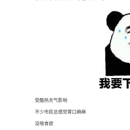
受酷热天气影响
不少市民总感觉胃口麻麻
没啥食欲