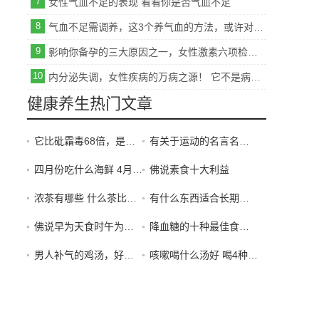
7
女性气血不足的表现 看看你是否气血不足
8
气血不足需调养，这3个养气血的方法，或许对你有用，不妨试试
9
影响你备孕的三大原因之一，女性激素六项检查科普
10
内分泌失调，女性疾病的万病之源！ 它不是病，却很要命！
健康养生热门文章
它比砒霜毒68倍，是最强致肝癌毒物，家家都有！怎么办？
有关于运动的名言名句（精选50句）
四月份吃什么海鲜 4月适合吃的当季海鲜有哪些
佛说素食十大利益
浓茶有哪些 什么茶比较浓
有什么东西适合长期泡水喝?
佛说早为天食时午为法食时暮为畜食时夜为鬼食时，故僧人过午不食
降血糖的十种最佳食物 降血糖蔬菜最佳10种
男人补气的鸡汤，好喝又大补
咳嗽喝什么汤好 喝4种汤帮你润肺止咳