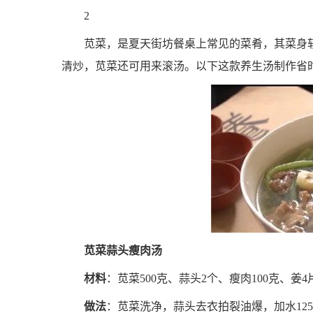
2
苋菜，是夏天街坊餐桌上常见的菜肴，其菜身
清炒，苋菜还可用来滚汤。以下这款养生汤制作省
苋菜蒜头瘦肉汤
材料
：苋菜500克、蒜头2个、瘦肉100克、
做法
：苋菜洗净，蒜头去衣拍裂油爆，加水12