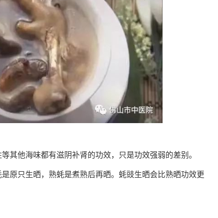
柱等其他海味都有滋阴补肾的功效，只是功效强弱的差别。
蚝是原只生晒，
熟蚝
是煮熟后再晒。
蚝豉生晒
会比
熟晒功效更