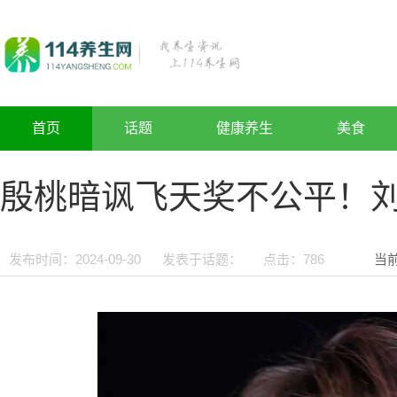
首页
话题
健康养生
美食
殷桃暗讽飞天奖不公平！
发布时间：2024-09-30
发表于话题：
点击：
786
当