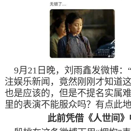
9月21日晚，刘雨鑫发微博
注娱乐新闻，竟然刚刚才知道
也是应该的，但是不提名实属
里的表演不能服众吗？有点此地
此前凭借《人世间》