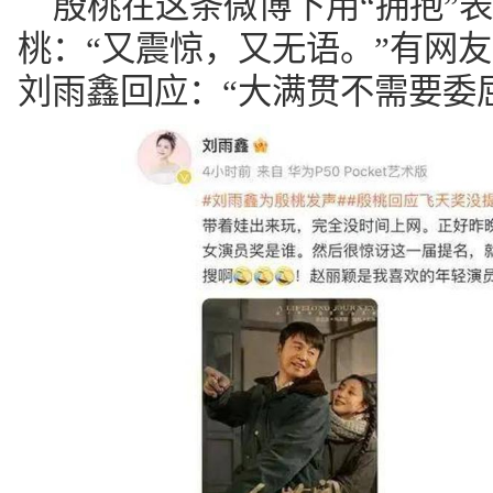
殷桃在这条微博下用“拥抱”
桃：“又震惊，又无语。”有网友
刘雨鑫回应：“大满贯不需要委