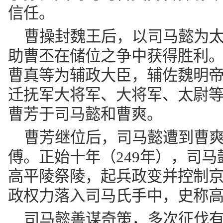
信任。
曹操封魏王后，以司马懿为
助曹丕在储位之争中获得胜利
曹真等为辅政大臣，辅佐魏明
迁抚军大将军、大将军、太尉
曹芳于司马懿和曹爽。
曹芳继位后，司马懿遭到曹
傅。正始十年（249年），司
高平陵祭陵，起兵政变并控制
政权力落入司马氏手中，史称
司马懿善谋奇策，多次征伐