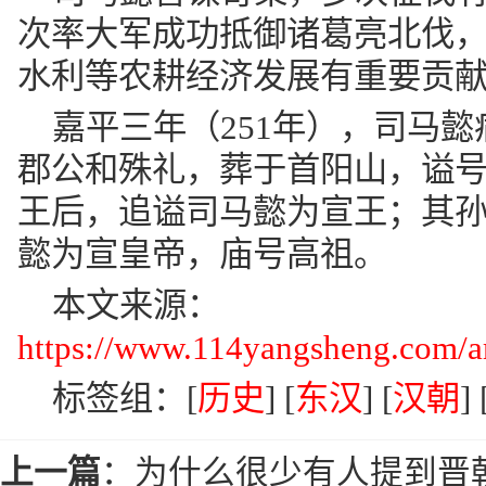
次率大军成功抵御诸葛亮北伐
水利等农耕经济发展有重要贡
嘉平三年（251年），司马
郡公和殊礼，葬于首阳山，谥
王后，追谥司马懿为宣王；其
懿为宣皇帝，庙号高祖。
本文来源：
https://www.114yangsheng.com/ar
标签组：[
历史
] [
东汉
] [
汉朝
] 
上一篇
：
为什么很少有人提到晋