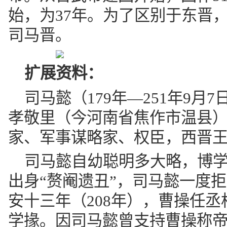
始，为37年。为了区别于东晋
司马晋。
扩展资料：
司马懿（179年—251年9
孝敬里（今河南省焦作市温县
家、军事谋略家、权臣，西晋
司马懿自幼聪明多大略，博
出身“赘阉遗丑”，司马懿一度
安十三年（208年），曹操任
学掾。因司马懿曾支持曹操称