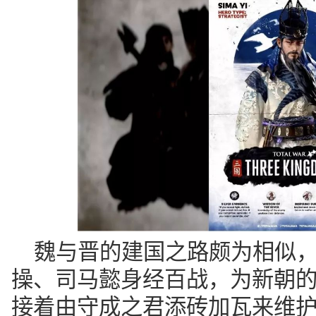
魏与晋的建国之路颇为相似，
操、司马懿身经百战，为新朝
接着由守成之君添砖加瓦来维