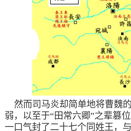
然而司马炎却简单地将曹魏
弱，以至于“田常六卿”之辈篡
一口气封了二十七个同姓王，