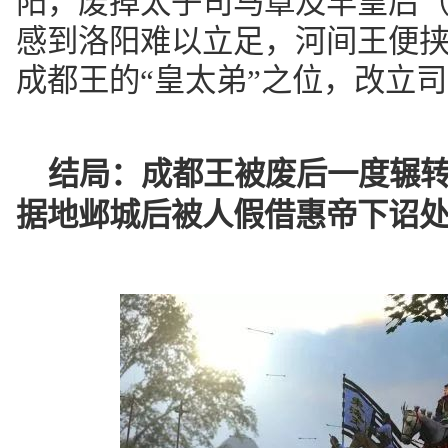
阳，废掉太子司马覃及羊皇后
感到洛阳难以立足，河间王便
成都王的“皇太弟”之位，改立
结局：
成都王被废后一度辗
据地邺城后被人假借惠帝下诏