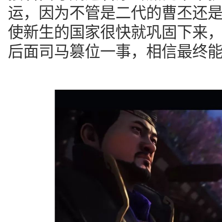
运，因为不管是二代的曹丕还
使新生的国家很快就巩固下来
后面司马篡位一事，相信最终