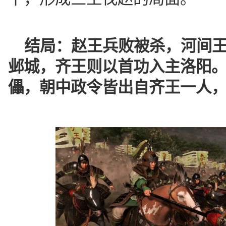
结局：
赵王兵败被杀，河间
邺城，齐王则以首功入主洛阳
儡，朝中政令皆出自齐王一人