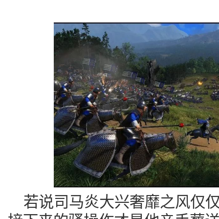
若说司马炎大兴奢靡之风仅