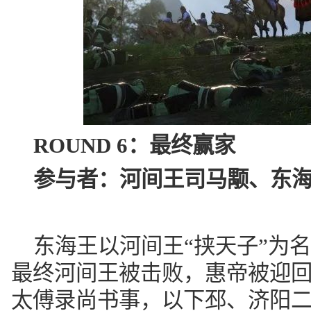
ROUND 6：
最终赢家
参与者：
河间王司马颙、东
东海王以河间王“挟天子”为
最终河间王被击败，惠帝被迎
太傅录尚书事，以下邳、济阳二