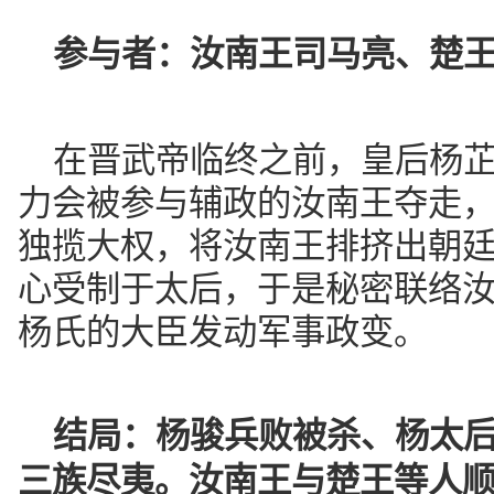
参与者：
汝南王司马亮、楚
在晋武帝临终之前，皇后杨
力会被参与辅政的汝南王夺走，
独揽大权，将汝南王排挤出朝
心受制于太后，于是秘密联络
杨氏的大臣发动军事政变。
结局：
杨骏兵败被杀、杨太
三族尽夷。
汝南王与楚王等人