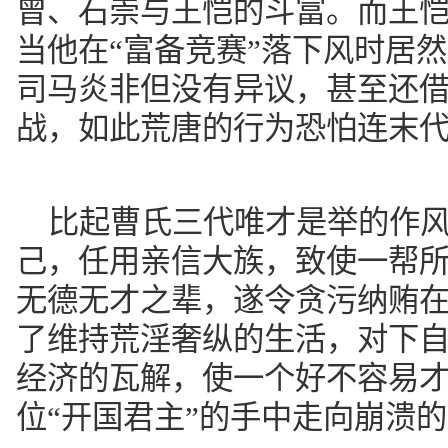
曾、石崇与王恺的斗富。而王
当他在“富备竞赛”落下风时居
司马炎非但没有异议，甚至还
战，如此荒唐的行为恐怕连末
比起曹氏三代唯才是举的作
己，任用亲信大族，致使一帮所
无德无才之辈，遂令贪污纳贿
了维持荒淫奢纵的生活，对下
经济的瓦解，使一个好不容易
位“开国君主”的手中走向崩溃