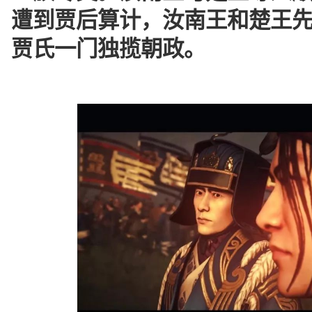
遭到贾后算计，汝南王和楚王
贾氏一门独揽朝政。